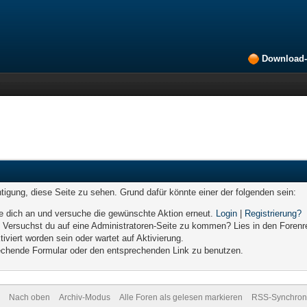
Download-
chtigung, diese Seite zu sehen. Grund dafür könnte einer der folgenden sein:
elde dich an und versuche die gewünschte Aktion erneut.
Login
|
Registrierung?
n. Versuchst du auf eine Administratoren-Seite zu kommen? Lies in den Forenr
iviert worden sein oder wartet auf Aktivierung.
prechende Formular oder den entsprechenden Link zu benutzen.
Nach oben
Archiv-Modus
Alle Foren als gelesen markieren
RSS-Synchroni