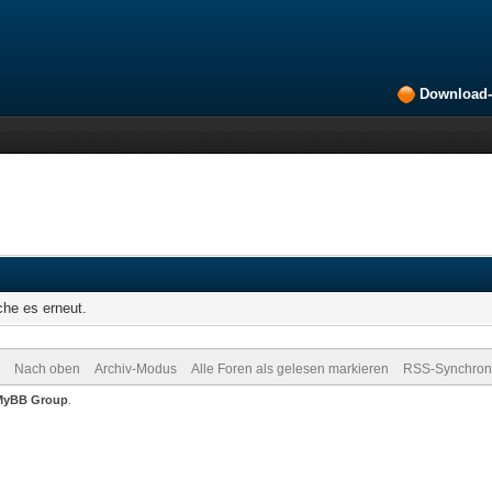
Download-
che es erneut.
Nach oben
Archiv-Modus
Alle Foren als gelesen markieren
RSS-Synchroni
MyBB Group
.