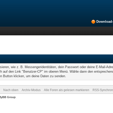
Download-
sieren, wie z. B. Messengeridentitäten, dein Passwort oder deine E-Mail-Adr
h auf den Link "Benutzer-CP" im oberen Menü. Wähle dann den entsprechenden
en Button klicken, um deine Daten zu senden.
Nach oben
Archiv-Modus
Alle Foren als gelesen markieren
RSS-Synchroni
MyBB Group
.