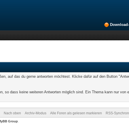
Download-
, auf das du gerne antworten möchtest. Klicke dafür auf den Button "Antwor
 so dass keine weiteren Antworten möglich sind. Ein Thema kann nur von e
Nach oben
Archiv-Modus
Alle Foren als gelesen markieren
RSS-Synchroni
MyBB Group
.