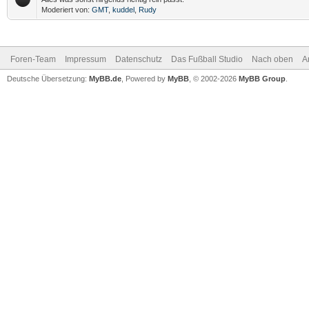
Moderiert von:
GMT
,
kuddel
,
Rudy
Foren-Team
Impressum
Datenschutz
Das Fußball Studio
Nach oben
A
Deutsche Übersetzung:
MyBB.de
, Powered by
MyBB
, © 2002-2026
MyBB Group
.