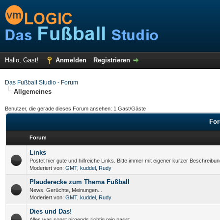
Hallo, Gast!
Anmelden
Registrieren
Das Fußball Studio - Forum
Allgemeines
Benutzer, die gerade dieses Forum ansehen: 1 Gast/Gäste
For
Forum
Links
Postet hier gute und hilfreiche Links. Bitte immer mit eigener kurzer Beschreibun
Moderiert von:
GMT
,
kuddel
,
Rudy
Plauderecke zum Thema Fußball
News, Gerüchte, Meinungen...
Moderiert von:
GMT
,
kuddel
,
Rudy
Dies und Das!
Alles was sonst nirgends richtig rein passt.