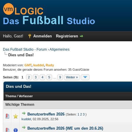
Hallo, Gast!
Anmelden
Registrieren
Das Fußball Studio - Forum
›
Allgemeines
Dies und Das!
Moderiert von:
GMT
,
kuddel
,
Rudy
Benutzer, die gerade dieses Forum ansehen: 35 Gast/Gäste
Seiten (9):
1
2
3
4
5
…
9
Weiter »
Dies und Das!
Thema
/
Verfasser
Wichtige Themen
Benutzertreffen 2026
(Seiten:
1
2
3
)
kuddel
,
02.09.2025, 22:56
Benutzertreffen 2026 (WE um den 20.6.26)