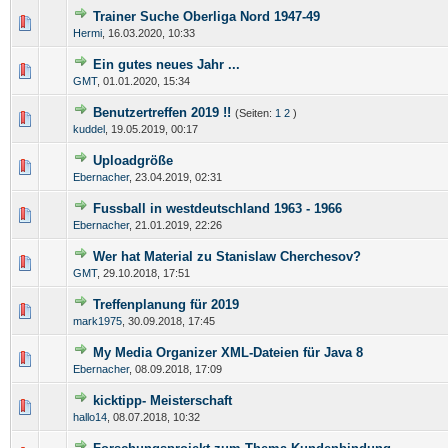
Trainer Suche Oberliga Nord 1947-49
Hermi
,
16.03.2020, 10:33
Ein gutes neues Jahr ...
GMT
,
01.01.2020, 15:34
Benutzertreffen 2019 !!
(Seiten:
1
2
)
kuddel
,
19.05.2019, 00:17
Uploadgröße
Ebernacher
,
23.04.2019, 02:31
Fussball in westdeutschland 1963 - 1966
Ebernacher
,
21.01.2019, 22:26
Wer hat Material zu Stanislaw Cherchesov?
GMT
,
29.10.2018, 17:51
Treffenplanung für 2019
mark1975
,
30.09.2018, 17:45
My Media Organizer XML-Dateien für Java 8
Ebernacher
,
08.09.2018, 17:09
kicktipp- Meisterschaft
hallo14
,
08.07.2018, 10:32