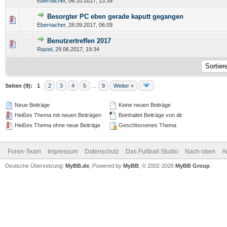
Ebernacher
,
06.10.2017, 13:39
Besorgter PC eben gerade kaputt gegangen
Ebernacher
,
28.09.2017, 06:09
Benutzertreffen 2017
Raziol
,
29.06.2017, 19:34
Seiten (9):
1
2
3
4
5
…
9
Weiter »
Neue Beiträge
Keine neuen Beiträge
Heißes Thema mit neuen Beiträgen
Beinhaltet Beiträge von dir
Heißes Thema ohne neue Beiträge
Geschlossenes Thema
Foren-Team
Impressum
Datenschutz
Das Fußball Studio
Nach oben
A
Deutsche Übersetzung:
MyBB.de
, Powered by
MyBB
, © 2002-2026
MyBB Group
.