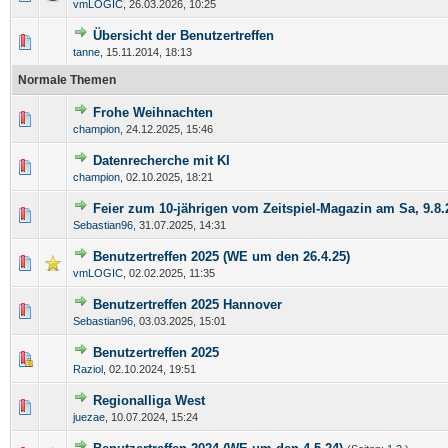
vmLOGIC
,
26.03.2026, 10:25
Übersicht der Benutzertreffen
tanne
,
15.11.2014, 18:13
Normale Themen
Frohe Weihnachten
champion
,
24.12.2025, 15:46
Datenrecherche mit KI
champion
,
02.10.2025, 18:21
Feier zum 10-jährigen vom Zeitspiel-Magazin am Sa, 9.8.
Sebastian96
,
31.07.2025, 14:31
Benutzertreffen 2025 (WE um den 26.4.25)
vmLOGIC
,
02.02.2025, 11:35
Benutzertreffen 2025 Hannover
Sebastian96
,
03.03.2025, 15:01
Benutzertreffen 2025
Raziol
,
02.10.2024, 19:51
Regionalliga West
juezae
,
10.07.2024, 15:24