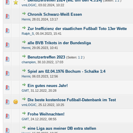
Benutzertreffen 2024 (WE um den 4.5.24)
(Seiten:
1
2
)
vmLOGIC
,
03.02.2024, 10:22
Chronik Schwarz-Weiß Essen
Hermi
,
28.01.2024, 13:17
Zur Ineffizienz der staatlichen Fußball Toto 13er Wette
Ralph_S
,
05.04.2023, 15:41
alle BVB Trikots in der Bundesliga
Hermi
,
29.05.2023, 10:41
Benutzertreffen 2023
(Seiten:
1
2
)
champion
,
30.10.2022, 17:03
Spiel am 02.04.1976 Bochum - Schalke 1:4
Hermi
,
06.03.2023, 12:56
Ein gutes neues Jahr!
GMT
,
31.12.2022, 20:28
Die beste kostenlose Fußball-Datenbank im Test
vmLOGIC
,
25.12.2022, 10:25
Frohe Weihnachten!
GMT
,
24.12.2022, 08:55
eine Liga aus meiner DB extra stellen