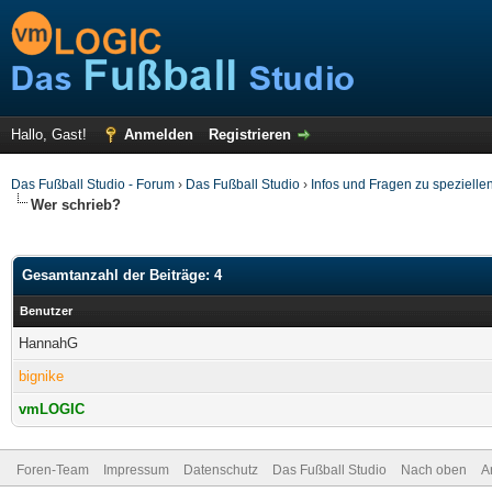
Hallo, Gast!
Anmelden
Registrieren
Das Fußball Studio - Forum
›
Das Fußball Studio
›
Infos und Fragen zu spezielle
Wer schrieb?
Gesamtanzahl der Beiträge: 4
Benutzer
HannahG
bignike
vmLOGIC
Foren-Team
Impressum
Datenschutz
Das Fußball Studio
Nach oben
A