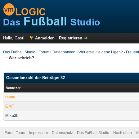
Hallo, Gast!
Anmelden
Registrieren
Das Fußball Studio - Forum
›
Datenbanken
›
Wer erstellt eigene Ligen?
›
Frauenf
Wer schrieb?
Gesamtanzahl der Beiträge: 32
Benutzer
tanne
GMT
Mike30
Foren-Team
Impressum
Datenschutz
Das Fußball Studio
Nach oben
A