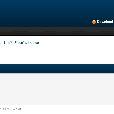
Download-
ne Ligen?
›
Europäische Ligen
23, 15:00 von
GMT
.)