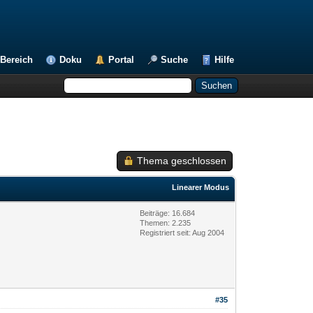
Bereich
Doku
Portal
Suche
Hilfe
Thema geschlossen
Linearer Modus
Beiträge: 16.684
Themen: 2.235
Registriert seit: Aug 2004
#35