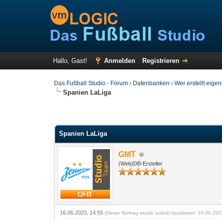
Hallo, Gast!
Anmelden
Registrieren
Das Fußball Studio - Forum
›
Datenbanken
›
Wer erstellt eige
Spanien LaLiga
Spanien LaLiga
GMT
(Web)DB-Ersteller
16.06.2023, 14:55
(Dieser Beitrag wurde zuletzt bearbeitet: 16.06.20