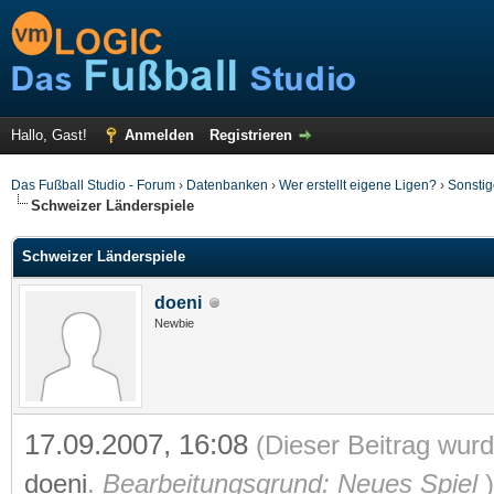
Hallo, Gast!
Anmelden
Registrieren
Das Fußball Studio - Forum
›
Datenbanken
›
Wer erstellt eigene Ligen?
›
Sonsti
Schweizer Länderspiele
Schweizer Länderspiele
doeni
Newbie
17.09.2007, 16:08
(Dieser Beitrag wurd
doeni
.
Bearbeitungsgrund: Neues Spiel
)