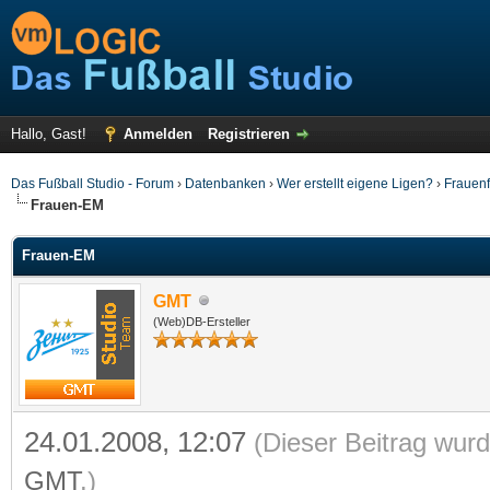
Hallo, Gast!
Anmelden
Registrieren
Das Fußball Studio - Forum
›
Datenbanken
›
Wer erstellt eigene Ligen?
›
Frauenf
Frauen-EM
Frauen-EM
GMT
(Web)DB-Ersteller
24.01.2008, 12:07
(Dieser Beitrag wurd
GMT
.)