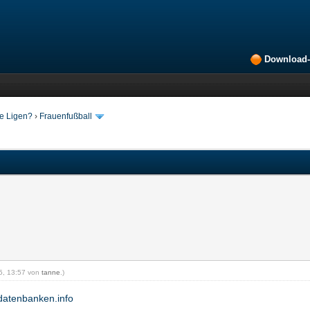
Download-
ne Ligen?
›
Frauenfußball
15, 13:57 von
tanne
.)
datenbanken.info