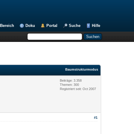
Bereich
Doku
Portal
Suche
Hilfe
Baumstrukturmodus
Beiträge: 3.358
Themen: 300
Registriert seit: Oct 2007
#1