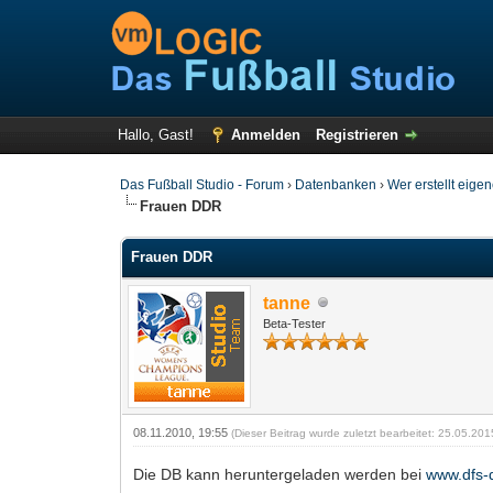
Hallo, Gast!
Anmelden
Registrieren
Das Fußball Studio - Forum
›
Datenbanken
›
Wer erstellt eige
Frauen DDR
Frauen DDR
tanne
Beta-Tester
08.11.2010, 19:55
(Dieser Beitrag wurde zuletzt bearbeitet: 25.05.20
Die DB kann heruntergeladen werden bei
www.dfs-